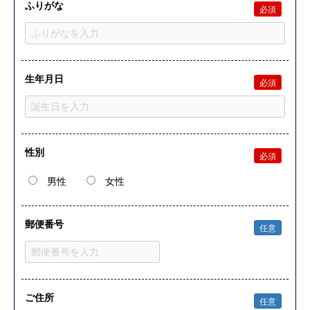
ふりがな
必須
生年月日
必須
性別
必須
男性
女性
郵便番号
任意
ご住所
任意