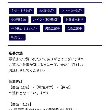
主婦・主夫歓迎
未経験歓迎
フリーター歓迎
交通費支給
バイク・車通勤OK
制服貸与あり
体を動かすオシゴト
男性活躍中
女性活躍中
転勤なし
応募方法
最後までご覧いただいてありがとうございます!!
ご覧のお仕事が気にる方は一度お会いして詳しく
お話しさせてください♪
応募後は
【面談･登録】→【職場見学】→【内定】
の流れとなっています^^)
【面談・登録】
･･･採用面接ではないので普段着でお気軽に♪